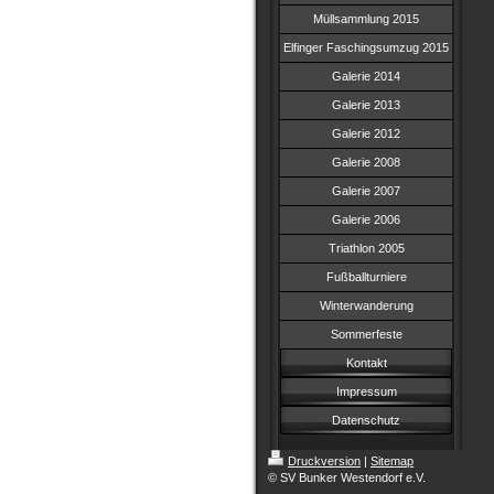
Müllsammlung 2015
Elfinger Faschingsumzug 2015
Galerie 2014
Galerie 2013
Galerie 2012
Galerie 2008
Galerie 2007
Galerie 2006
Triathlon 2005
Fußballturniere
Winterwanderung
Sommerfeste
Kontakt
Impressum
Datenschutz
Druckversion
|
Sitemap
© SV Bunker Westendorf e.V.